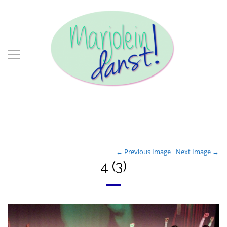
← Previous Image
Next Image →
4 (3)