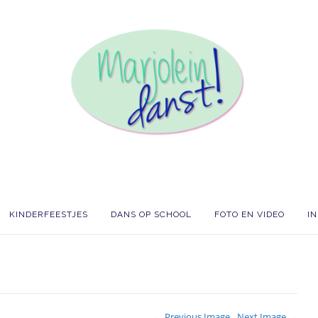
KINDERFEESTJES
DANS OP SCHOOL
FOTO EN VIDEO
I
← Previous Image
Next Image →