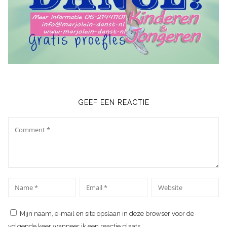
GEEF EEN REACTIE
Comment
*
*
Name
Email
Website
Mijn naam, e-mail en site opslaan in deze browser voor de
volgende keer wanneer ik een reactie plaats.