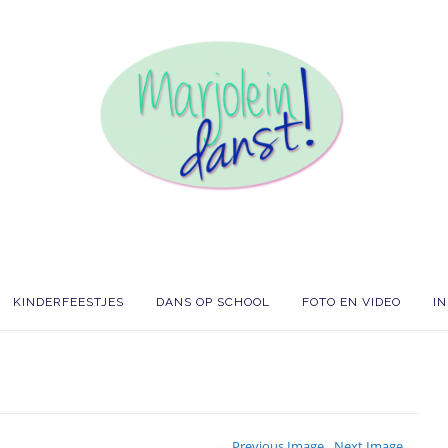
KINDERFEESTJES
DANS OP SCHOOL
FOTO EN VIDEO
I
← Previous Image
Next Image →