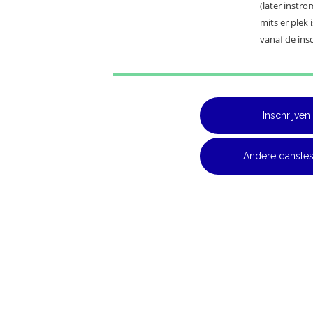
(later instro
mits er plek i
vanaf de insc
Inschrijven
Andere dansle