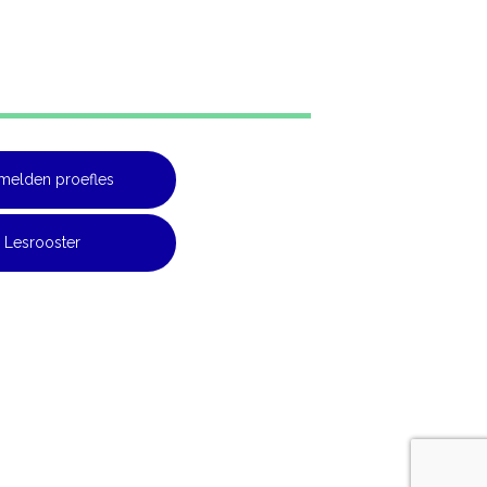
melden proefles
Lesrooster