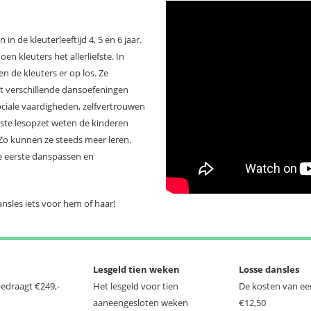
in de kleuterleeftijd 4, 5 en 6 jaar.
en kleuters het allerliefste. In
 de kleuters er op los. Ze
 verschillende dansoefeningen
ociale vaardigheden, zelfvertrouwen
aste lesopzet weten de kinderen
 Zo kunnen ze steeds meer leren.
e eerste danspassen en
ansles iets voor hem of haar!
Lesgeld tien weken
Losse dansles
bedraagt €249,-
Het lesgeld voor tien
De kosten van een
aaneengesloten weken
€12,50