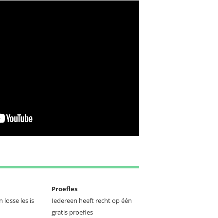
Proefles
 losse les is
Iedereen heeft recht op één
gratis proefles