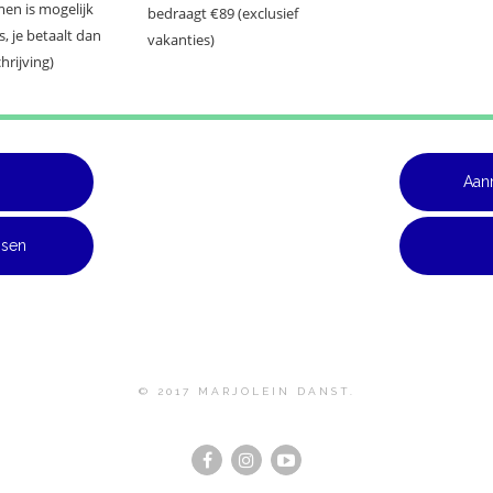
men is mogelijk
bedraagt €89 (exclusief
s, je betaalt dan
vakanties)
hrijving)
Aan
ssen
© 2017 MARJOLEIN DANST.