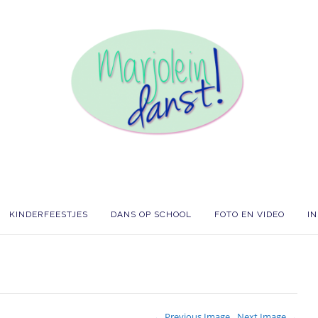
KINDERFEESTJES
DANS OP SCHOOL
FOTO EN VIDEO
I
← Previous Image
Next Image →