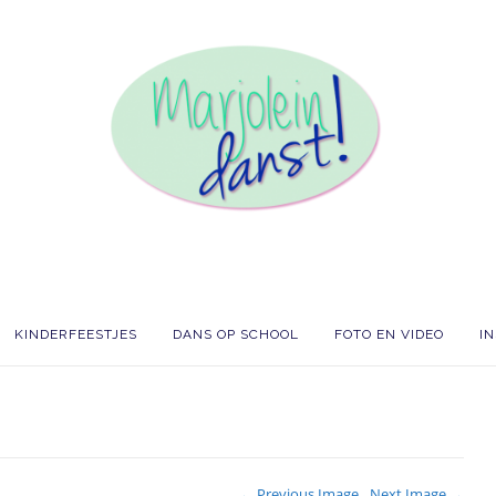
KINDERFEESTJES
DANS OP SCHOOL
FOTO EN VIDEO
I
← Previous Image
Next Image →