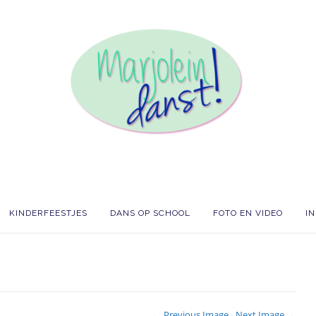
KINDERFEESTJES
DANS OP SCHOOL
FOTO EN VIDEO
I
← Previous Image
Next Image →