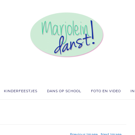
KINDERFEESTJES
DANS OP SCHOOL
FOTO EN VIDEO
I
← Previous Image
Next Image →