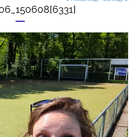
06_150608[6331]