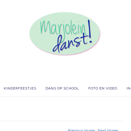
KINDERFEESTJES
DANS OP SCHOOL
FOTO EN VIDEO
I
← Previous Image
Next Image →