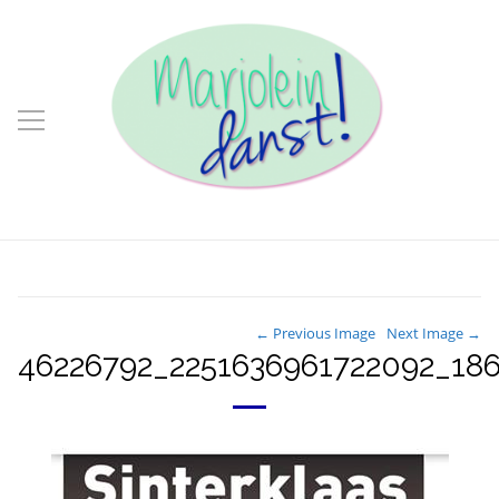
← Previous Image
Next Image →
46226792_2251636961722092_18