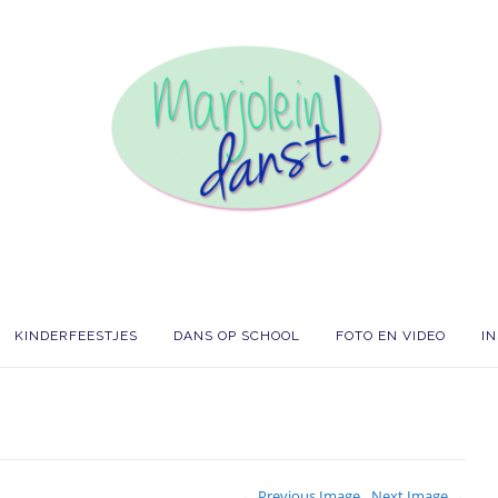
KINDERFEESTJES
DANS OP SCHOOL
FOTO EN VIDEO
I
← Previous Image
Next Image →