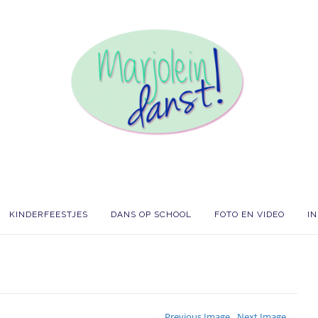
KINDERFEESTJES
DANS OP SCHOOL
FOTO EN VIDEO
I
← Previous Image
Next Image →