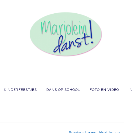
KINDERFEESTJES
DANS OP SCHOOL
FOTO EN VIDEO
I
← Previous Image
Next Image →