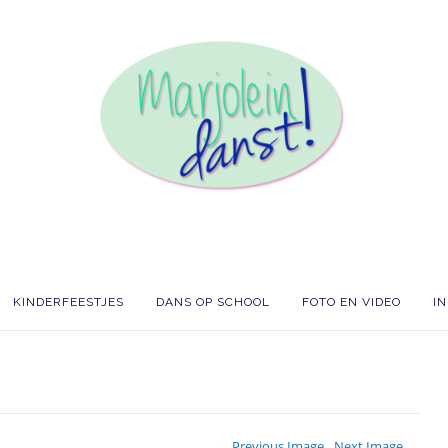
KINDERFEESTJES
DANS OP SCHOOL
FOTO EN VIDEO
I
← Previous Image
Next Image →