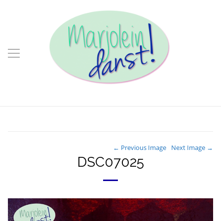
← Previous Image
Next Image →
DSC07025