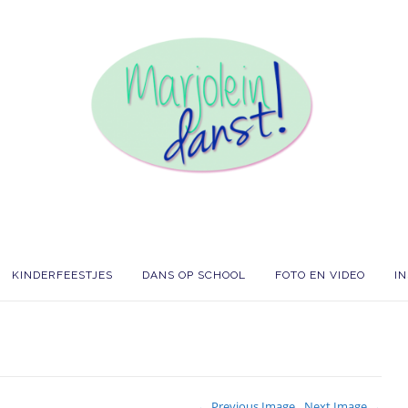
KINDERFEESTJES
DANS OP SCHOOL
FOTO EN VIDEO
I
← Previous Image
Next Image →