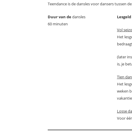
Teendance is de dansles voor dansers tussen de 1
Duur van de
dansles
Lesgeld
60 minuten
Vol seiz
Het lesg
bedraag
(later i
is, je be
Tien dan
Het lesg
weken be
vakantie
Losse da
Voor één