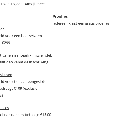
3 en 18 jaar. Dans jij mee?
Proefles
Iedereen krijgt één gratis proefles
oen
eld voor een heel seizoen
t €299
nstromen is mogelijk mits er plek
taalt dan vanaf de inschrijving)
slessen
eld voor tien aaneengesloten
draagt €109 (exclusief
s)
nsles
 losse dansles betaal je €15,00