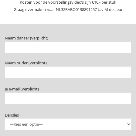
Kosten voor de voorstellingsvideo’s zijn €10,- per stuk
Graag overmaken naar NL32RABO0138891257 tav M de Leur
Naam danser (verplicht)
Naam ouder (verplicht)
Je e-mail (verplicht)
Dansles