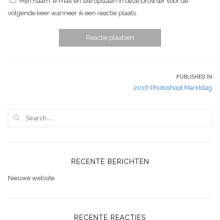
Mijn naam, e-mail en site opslaan in deze browser voor de
volgende keer wanneer ik een reactie plaats.
Bericht
PUBLISHED IN
2016 Photoshoot Marktdag
navigatie
RECENTE BERICHTEN
Nieuwe website
RECENTE REACTIES