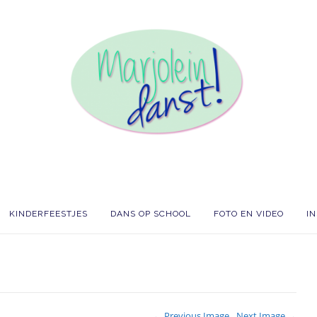
KINDERFEESTJES
DANS OP SCHOOL
FOTO EN VIDEO
I
← Previous Image
Next Image →