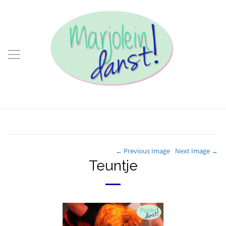
← Previous Image
Next Image →
Teuntje