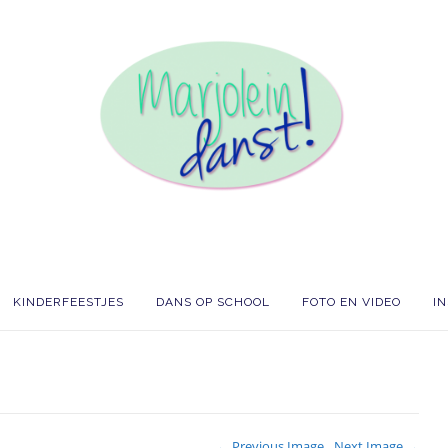
KINDERFEESTJES
DANS OP SCHOOL
FOTO EN VIDEO
I
← Previous Image
Next Image →